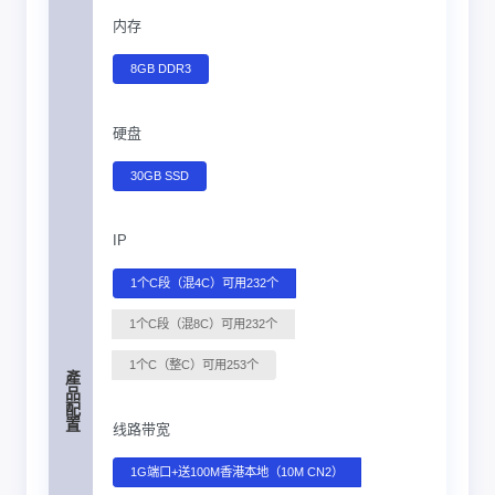
内存
8GB DDR3
硬盘
30GB SSD
IP
1个C段（混4C）可用232个
1个C段（混8C）可用232个
1个C（整C）可用253个
產品配置
线路带宽
1G端口+送100M香港本地（10M CN2）