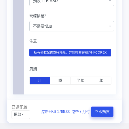
預設 1TB SSD
硬碟插槽2
不需要增加
注意
所有參數配置支持升級，詳情聯繫客服@HKCOREX
周期
月
季
半年
年
已選配置
港幣HK$ 1788.00 港幣 / 月付
立即購買
開啟