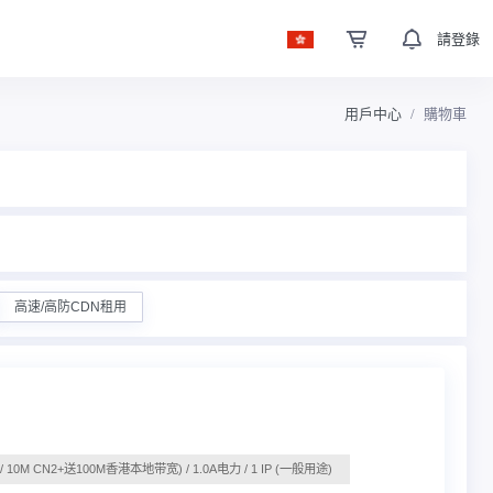
請登錄
用戶中心
購物車
高速/高防CDN租用
2U / 10M CN2+送100M香港本地带宽) / 1.0A电力 / 1 IP (一般用途)