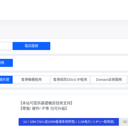
電訊服務
服務
器托管
香港機櫃租用
香港高防DDoS IP租用
Domain註冊服務
【本站可提供基礎機房技術支持】
【帶寬/ 硬件/ IP等 均可升級】
1U / 10M CN2+送100M香港本地带宽) / 1.0A电力 / 1 IP (一般用途)