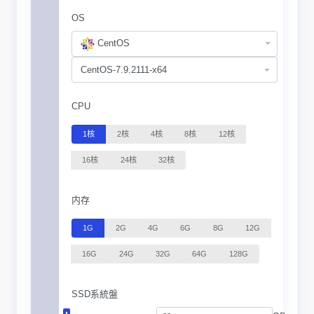
OS
CentOS
CPU
1核
2核
4核
8核
12核
16核
24核
32核
内存
1G
2G
4G
6G
8G
12G
16G
24G
32G
64G
128G
SSD系統盤