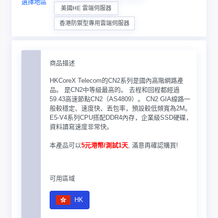
選擇地區
美國HE 雲端伺服器
香港防禦型專用雲端伺服器
商品描述
HKCoreX Telecom的CN2系列是國內高階網路產
品。 是CN2中等級最高的。 去程和回程都經過
59.43高速節點CN2（AS4809）。 CN2 GIA線路一
般較穩定、速度快、丟包率，預設較低頻寬為2M。
E5-V4系列CPU搭配DDR4內存，企業級SSD硬碟，
資料讀寫速度非常快。
本產品可以
5元港幣/測試1天
, 滿意再確認購買!
可用區域
HK